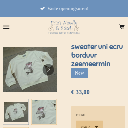
Ga
Vaste openingsuren!
direct
naar
de
hoofdinhoud
sweater uni ecru
borduur
zeemeermin
New
€ 33,00
maat