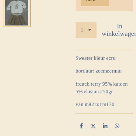
In
winkelwage
Sweater kleur ecru
borduur: zeemeermin
french terry 95% katoen
5% elastan 250gr
van m92 tot m170
D
D
S
D
e
e
h
e