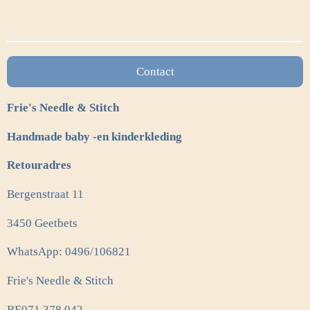
l
e
a
l
e
l
r
e
n
e
n
Contact
Frie's Needle & Stitch
Handmade baby -en kinderkleding
Retouradres
Bergenstraat 11
3450 Geetbets
WhatsApp: 0496/106821
Frie's Needle & Stitch
BE071.378.042