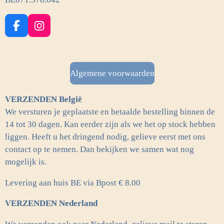
F
I
a
n
c
s
e
t
b
a
Algemene voorwaarden
o
g
o
r
VERZENDEN België
k
a
m
We versturen je geplaatste en betaalde bestelling binnen de
14 tot 30 dagen. Kan eerder zijn als we het op stock hebben
liggen. Heeft u het dringend nodig, gelieve eerst met ons
contact op te nemen. Dan bekijken we samen wat nog
mogelijk is.
Levering aan huis BE via Bpost € 8.00
VERZENDEN Nederland