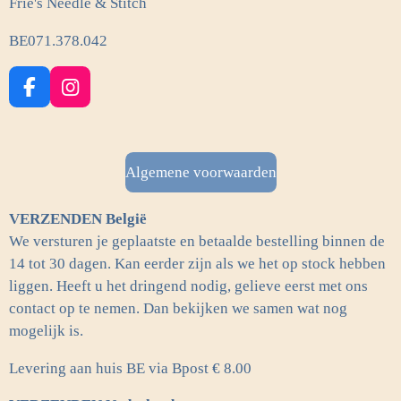
Frie's Needle & Stitch
BE071.378.042
F
I
a
n
c
s
e
t
b
a
Algemene voorwaarden
o
g
o
r
VERZENDEN België
k
a
m
We versturen je geplaatste en betaalde bestelling binnen de
14 tot 30 dagen. Kan eerder zijn als we het op stock hebben
liggen. Heeft u het dringend nodig, gelieve eerst met ons
contact op te nemen. Dan bekijken we samen wat nog
mogelijk is.
Levering aan huis BE via Bpost € 8.00