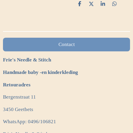
D
D
S
D
e
e
h
e
l
e
a
l
e
l
r
e
n
e
n
Contact
Frie's Needle & Stitch
Handmade baby -en kinderkleding
Retouradres
Bergenstraat 11
3450 Geetbets
WhatsApp: 0496/106821