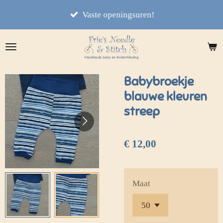
Ga
Vaste openingsuren!
direct
naar
de
hoofdinhoud
Babybroekje
blauwe kleuren
streep
€ 12,00
Maat