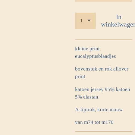
In
winkelwage
kleine print
eucalyptusblaadjes
bovenstuk en rok allover
print
katoen jersey 95% katoen
5% elastan
A-lijnrok, korte mouw
van m74 tot m170