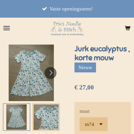
Ga
Vaste openingsuren!
direct
naar
de
hoofdinhoud
Jurk eucalyptus ,
korte mouw
Nieuw
€ 27,00
maat