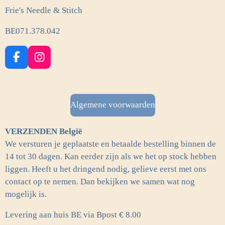
Frie's Needle & Stitch
BE071.378.042
F
I
a
n
c
s
e
t
b
a
Algemene voorwaarden
o
g
o
r
VERZENDEN België
k
a
m
We versturen je geplaatste en betaalde bestelling binnen de
14 tot 30 dagen. Kan eerder zijn als we het op stock hebben
liggen. Heeft u het dringend nodig, gelieve eerst met ons
contact op te nemen. Dan bekijken we samen wat nog
mogelijk is.
Levering aan huis BE via Bpost € 8.00