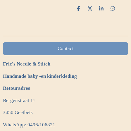
D
D
S
D
e
e
h
e
l
e
a
l
e
l
r
e
n
e
n
Contact
Frie's Needle & Stitch
Handmade baby -en kinderkleding
Retouradres
Bergenstraat 11
3450 Geetbets
WhatsApp: 0496/106821