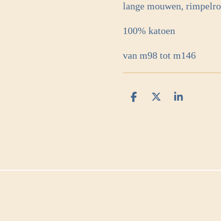
lange mouwen, rimpelr
100% katoen
van m98 tot m146
D
D
S
e
e
h
l
e
a
e
l
r
n
e