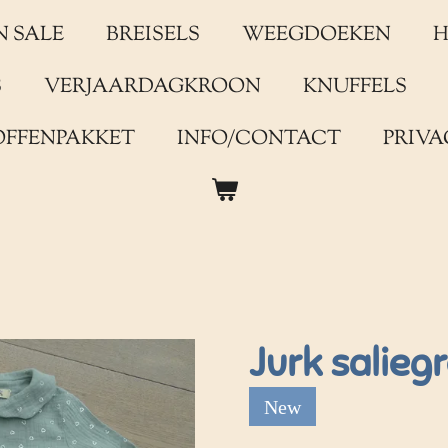
N SALE
BREISELS
WEEGDOEKEN
H
S
VERJAARDAGKROON
KNUFFELS
OFFENPAKKET
INFO/CONTACT
PRIVA
Jurk salieg
New