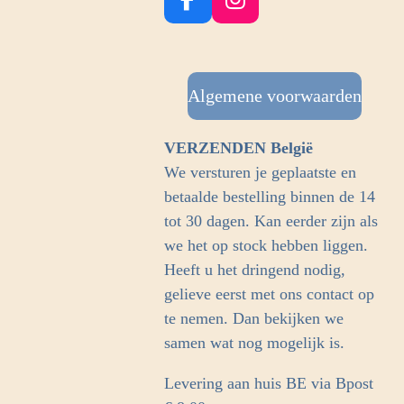
F
I
a
n
c
s
e
t
b
Algemene voorwaarden
a
o
g
o
r
VERZENDEN België
k
a
We versturen je geplaatste en
m
betaalde bestelling binnen de 14
tot 30 dagen. Kan eerder zijn als
we het op stock hebben liggen.
Heeft u het dringend nodig,
gelieve eerst met ons contact op
te nemen. Dan bekijken we
samen wat nog mogelijk is.
Levering aan huis BE via Bpost