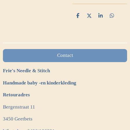
D
D
S
D
e
e
h
e
l
e
a
l
e
l
r
e
n
e
n
Contact
Frie's Needle & Stitch
Handmade baby -en kinderkleding
Retouradres
Bergenstraat 11
3450 Geetbets