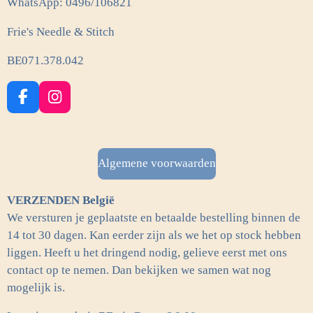
WhatsApp: 0496/106821
Frie's Needle & Stitch
BE071.378.042
F
I
a
n
c
s
e
t
b
a
Algemene voorwaarden
o
g
o
r
VERZENDEN België
k
a
m
We versturen je geplaatste en betaalde bestelling binnen de
14 tot 30 dagen. Kan eerder zijn als we het op stock hebben
liggen. Heeft u het dringend nodig, gelieve eerst met ons
contact op te nemen. Dan bekijken we samen wat nog
mogelijk is.