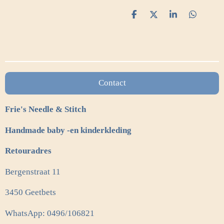
D
D
S
D
e
e
h
e
l
e
a
l
e
l
r
e
n
e
n
Contact
Frie's Needle & Stitch
Handmade baby -en kinderkleding
Retouradres
Bergenstraat 11
3450 Geetbets
WhatsApp: 0496/106821