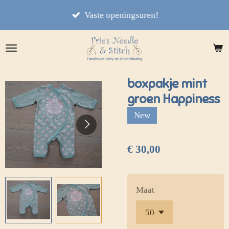
Ga
Vaste openingsuren!
direct
naar
de
hoofdinhoud
boxpakje mint
groen Happiness
New
€ 30,00
Maat