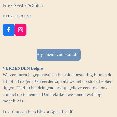
Frie's Needle & Stitch
BE071.378.042
F
I
a
n
c
s
e
t
b
a
Algemene voorwaarden
o
g
o
r
VERZENDEN België
k
a
m
We versturen je geplaatste en betaalde bestelling binnen de
14 tot 30 dagen. Kan eerder zijn als we het op stock hebben
liggen. Heeft u het dringend nodig, gelieve eerst met ons
contact op te nemen. Dan bekijken we samen wat nog
mogelijk is.
Levering aan huis BE via Bpost € 8.00