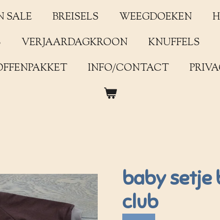
N SALE
BREISELS
WEEGDOEKEN
H
S
VERJAARDAGKROON
KNUFFELS
OFFENPAKKET
INFO/CONTACT
PRIVA
baby setje 
club