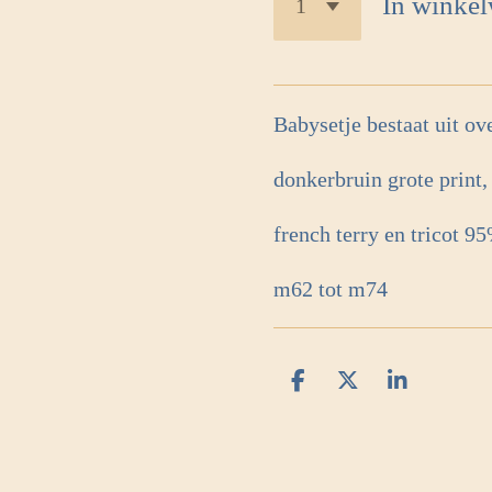
In winke
Babysetje bestaat uit ov
donkerbruin grote print
french terry en tricot 
m62 tot m74
D
D
S
e
e
h
l
e
a
e
l
r
n
e