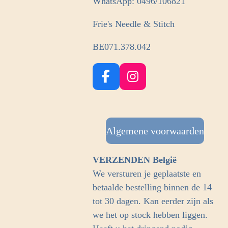
WhatsApp: 0496/106821
Frie's Needle & Stitch
BE071.378.042
F
I
a
n
c
s
e
t
b
Algemene voorwaarden
a
o
g
o
r
VERZENDEN België
k
a
We versturen je geplaatste en
m
betaalde bestelling binnen de 14
tot 30 dagen. Kan eerder zijn als
we het op stock hebben liggen.