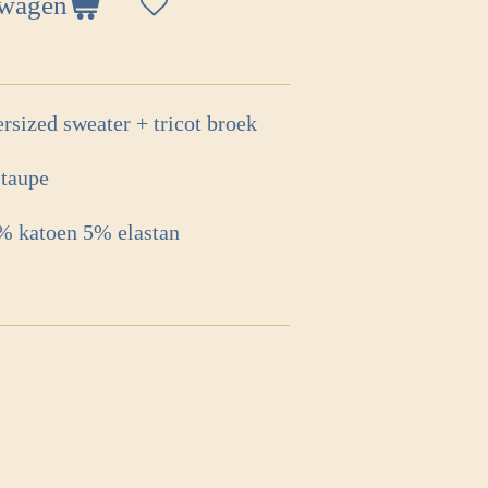
lwagen
ersized sweater + tricot broek
, taupe
95% katoen 5% elastan