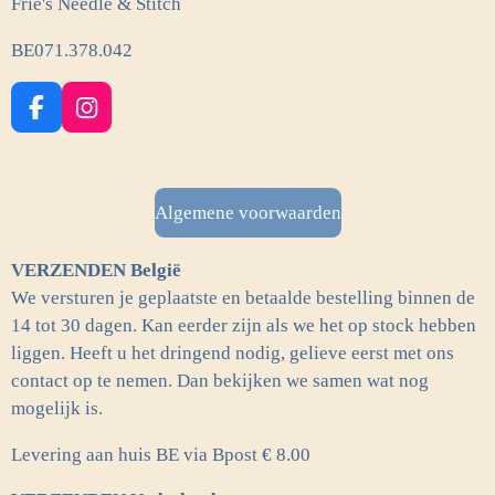
Frie's Needle & Stitch
BE071.378.042
F
I
a
n
c
s
e
t
b
a
Algemene voorwaarden
o
g
o
r
VERZENDEN België
k
a
m
We versturen je geplaatste en betaalde bestelling binnen de
14 tot 30 dagen. Kan eerder zijn als we het op stock hebben
liggen. Heeft u het dringend nodig, gelieve eerst met ons
contact op te nemen. Dan bekijken we samen wat nog
mogelijk is.
Levering aan huis BE via Bpost € 8.00