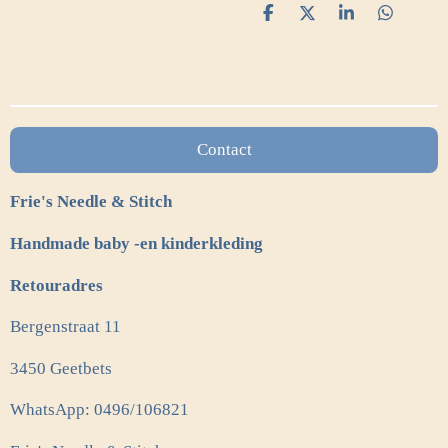
D
D
S
D
e
e
h
e
l
e
a
l
e
l
r
e
n
e
n
Contact
Frie's Needle & Stitch
Handmade baby -en kinderkleding
Retouradres
Bergenstraat 11
3450 Geetbets
WhatsApp: 0496/106821