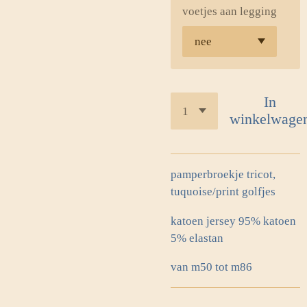
voetjes aan legging
In
winkelwage
pamperbroekje tricot,
tuquoise/print golfjes
katoen jersey 95% katoen
5% elastan
van m50 tot m86