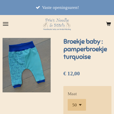
Ga
Vaste openingsuren!
direct
naar
de
hoofdinhoud
Broekje baby :
pamperbroekje
turquoise
€ 12,00
Maat