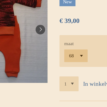
New
€ 39,00
maat
In winke