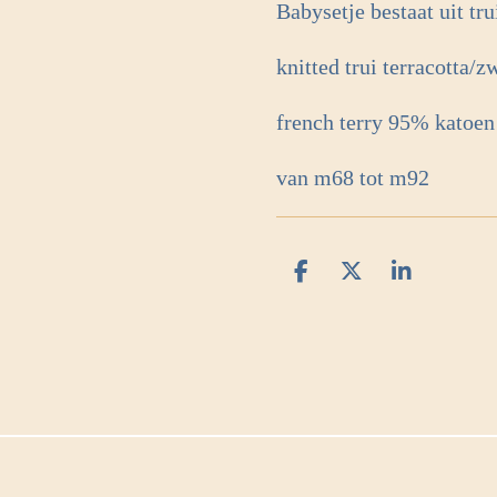
Babysetje bestaat uit tr
knitted trui terracotta/z
french terry 95% katoen
van m68 tot m92
D
D
S
e
e
h
l
e
a
e
l
r
n
e