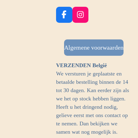
F
I
a
n
c
s
e
t
b
Algemene voorwaarden
a
o
g
o
r
VERZENDEN België
k
a
We versturen je geplaatste en
m
betaalde bestelling binnen de 14
tot 30 dagen. Kan eerder zijn als
we het op stock hebben liggen.
Heeft u het dringend nodig,
gelieve eerst met ons contact op
te nemen. Dan bekijken we
samen wat nog mogelijk is.