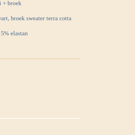
ui + broek
wart, broek sweater terra cotta
 5% elastan