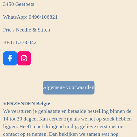
3450 Geetbets
WhatsApp: 0496/106821
Frie's Needle & Stitch
BE071.378.042
F
I
a
n
c
s
e
t
b
a
Algemene voorwaarden
o
g
o
r
VERZENDEN België
k
a
m
We versturen je geplaatste en betaalde bestelling binnen de
14 tot 30 dagen. Kan eerder zijn als we het op stock hebben
liggen. Heeft u het dringend nodig, gelieve eerst met ons
contact op te nemen. Dan bekijken we samen wat nog