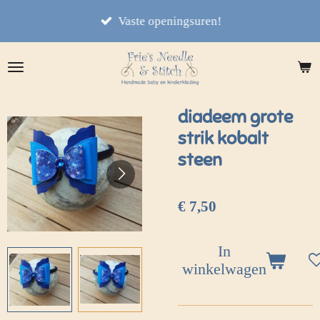
Ga
Vaste openingsuren!
direct
naar
de
hoofdinhoud
diadeem grote
strik kobalt
steen
€ 7,50
In
winkelwagen