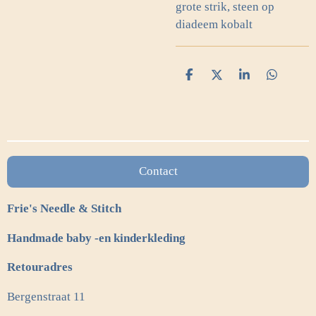
grote strik, steen op
diadeem kobalt
D
D
S
D
e
e
h
e
l
e
a
l
e
l
r
e
n
e
n
Contact
Frie's Needle & Stitch
Handmade baby -en kinderkleding
Retouradres
Bergenstraat 11