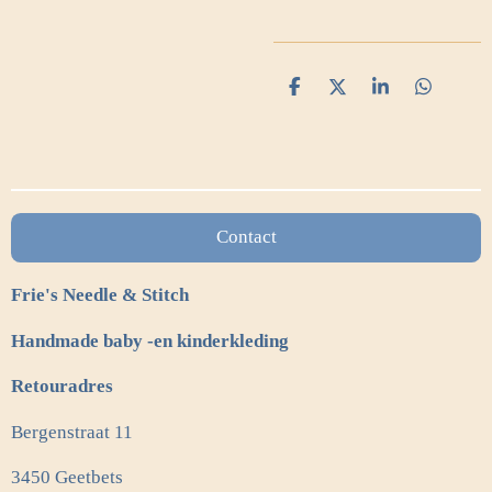
D
D
S
D
e
e
h
e
l
e
a
l
e
l
r
e
n
e
n
Contact
Frie's Needle & Stitch
Handmade baby -en kinderkleding
Retouradres
Bergenstraat 11
3450 Geetbets