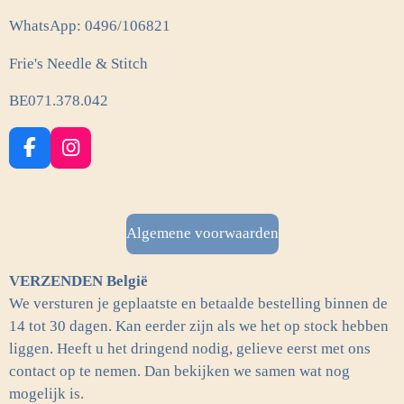
WhatsApp: 0496/106821
Frie's Needle & Stitch
BE071.378.042
F
I
a
n
c
s
e
t
b
a
Algemene voorwaarden
o
g
o
r
VERZENDEN België
k
a
m
We versturen je geplaatste en betaalde bestelling binnen de
14 tot 30 dagen. Kan eerder zijn als we het op stock hebben
liggen. Heeft u het dringend nodig, gelieve eerst met ons
contact op te nemen. Dan bekijken we samen wat nog
mogelijk is.