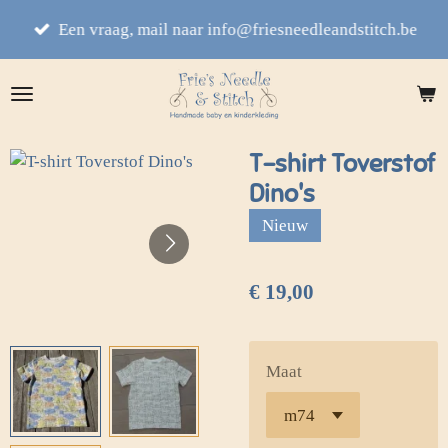
Ga
Een vraag, mail naar info@friesneedleandstitch.be
direct
naar
de
hoofdinhoud
T-shirt Toverstof
Dino's
Nieuw
€ 19,00
Maat