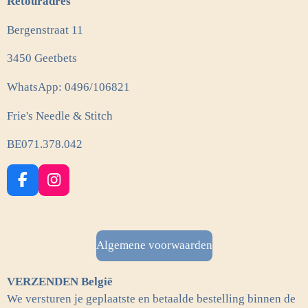
Retouradres
Bergenstraat 11
3450 Geetbets
WhatsApp: 0496/106821
Frie's Needle & Stitch
BE071.378.042
F
I
a
n
c
s
e
t
b
a
Algemene voorwaarden
o
g
o
r
VERZENDEN België
k
a
m
We versturen je geplaatste en betaalde bestelling binnen de