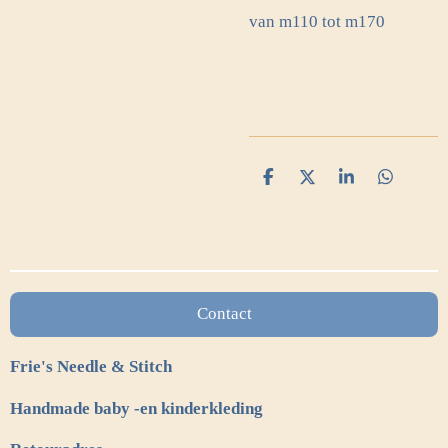
van m110 tot m170
D
D
S
D
e
e
h
e
l
e
a
l
e
l
r
e
n
e
n
Contact
Frie's Needle & Stitch
Handmade baby -en kinderkleding