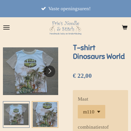
Ga
Vaste openingsuren!
direct
naar
de
hoofdinhoud
T-shirt
Dinosaurs World
€ 22,00
Maat
combinatiestof