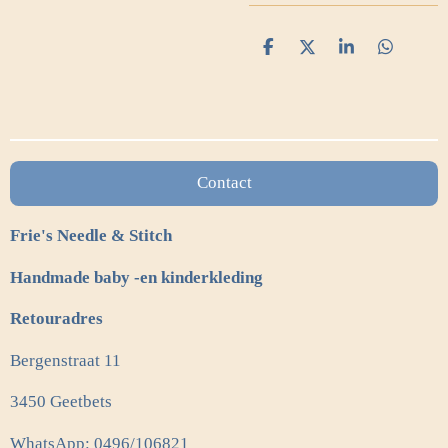
D
D
S
D
e
e
h
e
l
e
a
l
e
l
r
e
n
e
n
Contact
Frie's Needle & Stitch
Handmade baby -en kinderkleding
Retouradres
Bergenstraat 11
3450 Geetbets
WhatsApp: 0496/106821