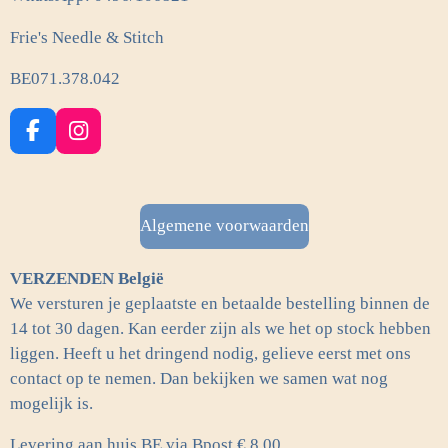
Frie's Needle & Stitch
BE071.378.042
F
I
a
n
c
s
e
t
b
a
Algemene voorwaarden
o
g
o
r
VERZENDEN België
k
a
m
We versturen je geplaatste en betaalde bestelling binnen de
14 tot 30 dagen. Kan eerder zijn als we het op stock hebben
liggen. Heeft u het dringend nodig, gelieve eerst met ons
contact op te nemen. Dan bekijken we samen wat nog
mogelijk is.
Levering aan huis BE via Bpost € 8.00