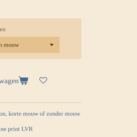
en
lwagen
on, korte mouw of zonder mouw
ine print LVR