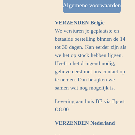
b
Algemene voorwaarden
a
o
g
o
r
VERZENDEN België
k
a
We versturen je geplaatste en
m
betaalde bestelling binnen de 14
tot 30 dagen. Kan eerder zijn als
we het op stock hebben liggen.
Heeft u het dringend nodig,
gelieve eerst met ons contact op
te nemen. Dan bekijken we
samen wat nog mogelijk is.
Levering aan huis BE via Bpost
€ 8.00
VERZENDEN Nederland