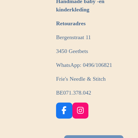
Handmade baby -en
kinderkleding
Retouradres
Bergenstraat 11
3450 Geetbets
WhatsApp: 0496/106821
Frie's Needle & Stitch
BE071.378.042
F
I
a
n
c
s
e
t